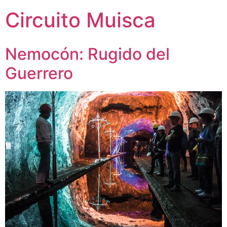
Circuito Muisca
Nemocón: Rugido del
Guerrero