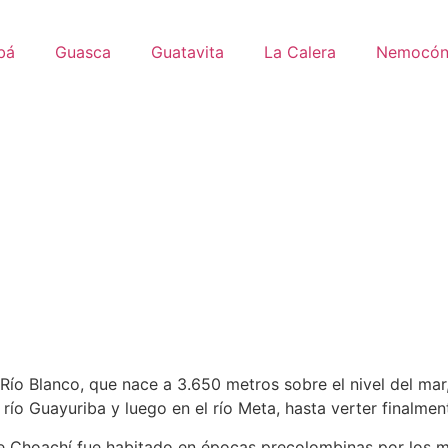
bá
Guasca
Guatavita
La Calera
Nemocó
 Río Blanco, que nace a 3.650 metros sobre el nivel del mar
 río Guayuriba y luego en el río Meta, hasta verter finalmen
e Choachí fue habitado en épocas precolombinas por los mu