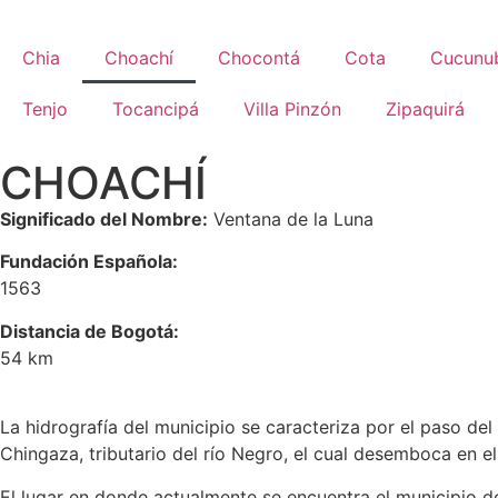
Chia
Choachí
Chocontá
Cota
Cucunu
Tenjo
Tocancipá
Villa Pinzón
Zipaquirá
CHOACHÍ
Significado del Nombre:
Ventana de la Luna
Fundación Española:
1563
Distancia de Bogotá:
54 km
La hidrografía del municipio se caracteriza por el paso del
Chingaza, tributario del río Negro, el cual desemboca en el
El lugar en donde actualmente se encuentra el municipio d