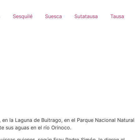
n
Sesquilé
Suesca
Sutatausa
Tausa
, en la Laguna de Buitrago, en el Parque Nacional Natural
te sus aguas en el río Orinoco.
iscas quienes, según Fray Pedro Simón, le dieron el